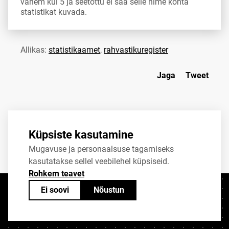
vähem kui 5 ja seetõttu ei saa selle nime kohta
statistikat kuvada.
Allikas:
statistikaamet
,
rahvastikuregister
Jaga
Tweet
Küpsiste kasutamine
Mugavuse ja personaalsuse tagamiseks
kasutatakse sellel veebilehel küpsiseid.
Rohkem teavet
Ei soovi
Nõustun
Kontaktid
+372 625 9300
stat@stat.ee
Küpsiste sätted