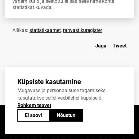
vähem kui 5 ja seetõttu ei saa selle nime kohta
statistikat kuvada.
Allikas:
statistikaamet
,
rahvastikuregister
Jaga
Tweet
Küpsiste kasutamine
Mugavuse ja personaalsuse tagamiseks
kasutatakse sellel veebilehel küpsiseid.
Rohkem teavet
Ei soovi
Nõustun
Kontaktid
+372 625 9300
stat@stat.ee
Küpsiste sätted