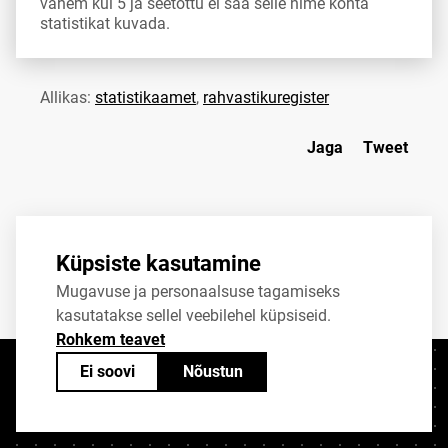
vähem kui 5 ja seetõttu ei saa selle nime kohta
statistikat kuvada.
Allikas:
statistikaamet
,
rahvastikuregister
Jaga
Tweet
Küpsiste kasutamine
Mugavuse ja personaalsuse tagamiseks
kasutatakse sellel veebilehel küpsiseid.
Rohkem teavet
Ei soovi
Nõustun
Kontaktid
+372 625 9300
stat@stat.ee
Küpsiste sätted