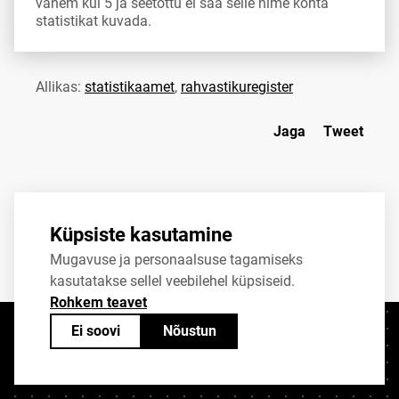
vähem kui 5 ja seetõttu ei saa selle nime kohta
statistikat kuvada.
Allikas:
statistikaamet
,
rahvastikuregister
Jaga
Tweet
Küpsiste kasutamine
Mugavuse ja personaalsuse tagamiseks
kasutatakse sellel veebilehel küpsiseid.
Rohkem teavet
Ei soovi
Nõustun
Kontaktid
+372 625 9300
stat@stat.ee
Küpsiste sätted