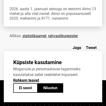
2026. aasta 1. jaanuari seisuga on eesnimi Aimo 13
mehel ja alla viiel naisel. Aimo on populaarsuselt
2020. mehenimi ja 8171. naisenimi.
Allikas:
statistikaamet
,
rahvastikuregister
Jaga
Tweet
Küpsiste kasutamine
Mugavuse ja personaalsuse tagamiseks
kasutatakse sellel veebilehel küpsiseid.
Rohkem teavet
Ei soovi
Nõustun
Kontaktid
+372 625 9300
stat@stat.ee
Küpsiste sätted