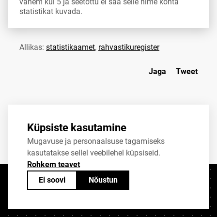
vähem kui 5 ja seetõttu ei saa selle nime kohta
statistikat kuvada.
Allikas:
statistikaamet
,
rahvastikuregister
Jaga
Tweet
Küpsiste kasutamine
Mugavuse ja personaalsuse tagamiseks
kasutatakse sellel veebilehel küpsiseid.
Rohkem teavet
Ei soovi
Nõustun
Kontaktid
+372 625 9300
stat@stat.ee
Küpsiste sätted