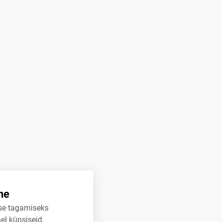
ne
se tagamiseks
el küpsiseid.