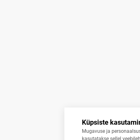
Küpsiste kasutami
Mugavuse ja personaalsu
kasutatakse sellel veebileh