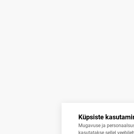
Küpsiste kasutami
Mugavuse ja personaalsu
kasutatakse sellel veebileh