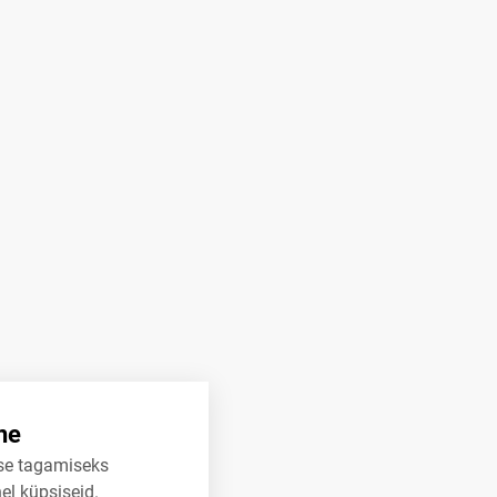
ne
se tagamiseks
el küpsiseid.