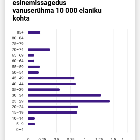
esinemis­sagedus
vanuserühma 10 000 elaniku
Bar chart with 18 bars.
kohta
Allikas: statistikaamet, rahvastikuregister
The chart has 1 X axis displaying categories.
The chart has 1 Y axis displaying values. Data ranges from 
85+
80–84
75–79
70–74
65–69
60–64
55–59
50–54
45–49
40–44
35–39
30–34
25–29
20–24
15–19
10–14
5–9
0–4
0
0,25
0,5
0,75
1
1,25
1,5
1…