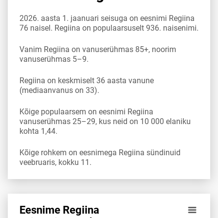
2026. aasta 1. jaanuari seisuga on eesnimi Regiina
76 naisel. Regiina on populaarsuselt 936. naisenimi.
Vanim Regiina on vanuserühmas 85+, noorim
vanuserühmas 5–9.
Regiina on keskmiselt 36 aasta vanune
(mediaanvanus on 33).
Kõige populaarsem on eesnimi Regiina
vanuserühmas 25–29, kus neid on 10 000 elaniku
kohta 1,44.
Kõige rohkem on eesnimega Regiina sündinuid
veebruaris, kokku 11.
Eesnime Regiina
Eesnime Regiina esinemis­sagedus vanuserühma 10 000 el