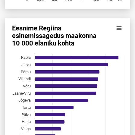
End of interactive chart.
Eesnime Regiina
Eesnime Regiina esinemis­sagedus maakonna 10 000 elani
esinemis­sagedus maakonna
10 000 elaniku kohta
Bar chart with 15 bars.
Allikas: statistikaamet, rahvastikuregister
The chart has 1 X axis displaying categories.
Rapla
The chart has 1 Y axis displaying values. Data ranges from 
Järva
Pärnu
Viljandi
Võru
Lääne-Viru
Jõgeva
Tartu
Põlva
Harju
Valga