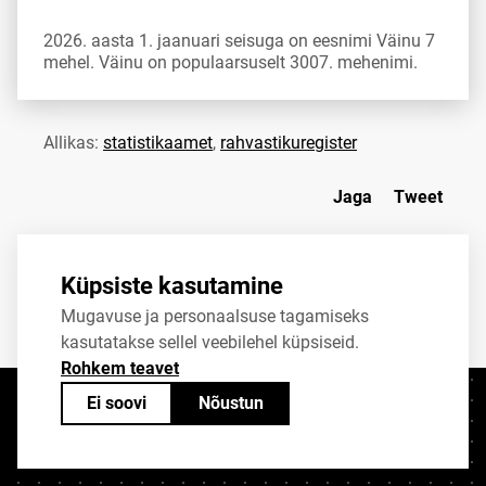
2026. aasta 1. jaanuari seisuga on eesnimi Väinu 7
mehel. Väinu on populaarsuselt 3007. mehenimi.
Allikas:
statistikaamet
,
rahvastikuregister
Jaga
Tweet
Küpsiste kasutamine
Mugavuse ja personaalsuse tagamiseks
kasutatakse sellel veebilehel küpsiseid.
Rohkem teavet
Ei soovi
Nõustun
Kontaktid
+372 625 9300
stat@stat.ee
Küpsiste sätted