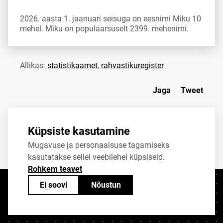
2026. aasta 1. jaanuari seisuga on eesnimi Miku 10
mehel. Miku on populaarsuselt 2399. mehenimi.
Allikas:
statistikaamet
,
rahvastikuregister
Jaga
Tweet
Küpsiste kasutamine
Mugavuse ja personaalsuse tagamiseks
kasutatakse sellel veebilehel küpsiseid.
Rohkem teavet
Ei soovi
Nõustun
Kontaktid
+372 625 9300
stat@stat.ee
Küpsiste sätted