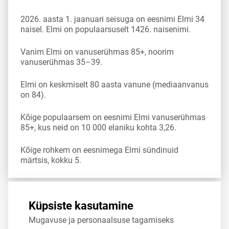
2026. aasta 1. jaanuari seisuga on eesnimi Elmi 34
naisel. Elmi on populaarsuselt 1426. naisenimi.
Vanim Elmi on vanuserühmas 85+, noorim
vanuserühmas 35–39.
Elmi on keskmiselt 80 aasta vanune (mediaanvanus
on 84).
Kõige populaarsem on eesnimi Elmi vanuserühmas
85+, kus neid on 10 000 elaniku kohta 3,26.
Kõige rohkem on eesnimega Elmi sündinuid
märtsis, kokku 5.
Allikas:
statistikaamet
,
rahvastikuregister
Küpsiste kasutamine
Mugavuse ja personaalsuse tagamiseks
Jaga
Tweet