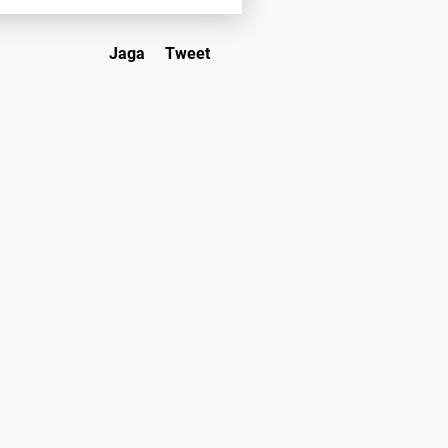
Jaga
Tweet