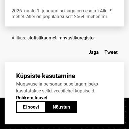
2026. aasta 1. jaanuari seisuga on eesnimi Aller 9
mehel. Aller on populaarsuselt 2564. mehenimi.
Allikas:
statistikaamet
,
rahvastikuregister
Jaga
Tweet
Küpsiste kasutamine
Mugavuse ja personaalsuse tagamiseks
kasutatakse sellel veebilehel küpsiseid.
Rohkem teavet
Ei soovi
Nõustun
Kontaktid
+372 625 9300
stat@stat.ee
Küpsiste sätted