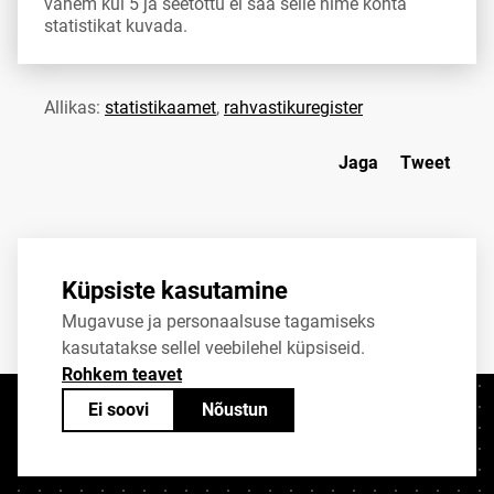
vähem kui 5 ja seetõttu ei saa selle nime kohta
statistikat kuvada.
Allikas:
statistikaamet
,
rahvastikuregister
Jaga
Tweet
Küpsiste kasutamine
Mugavuse ja personaalsuse tagamiseks
kasutatakse sellel veebilehel küpsiseid.
Rohkem teavet
Ei soovi
Nõustun
Kontaktid
+372 625 9300
stat@stat.ee
Küpsiste sätted