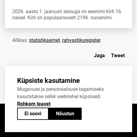
2026. aasta 1. jaanuari seisuga on eesnimi Kirli 16
naisel. Kirli on populaarsuselt 2196. naisenimi.
Allikas:
statistikaamet
,
rahvastikuregister
Jaga
Tweet
Küpsiste kasutamine
Mugavuse ja personaalsuse tagamiseks
kasutatakse sellel veebilehel küpsiseid.
Rohkem teavet
Ei soovi
Nõustun
Kontaktid
+372 625 9300
stat@stat.ee
Küpsiste sätted