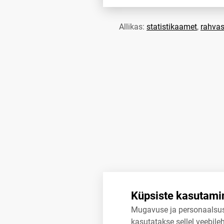
Allikas:
statistikaamet
,
rahvas
Küpsiste kasutami
Mugavuse ja personaalsu
kasutatakse sellel veebileh