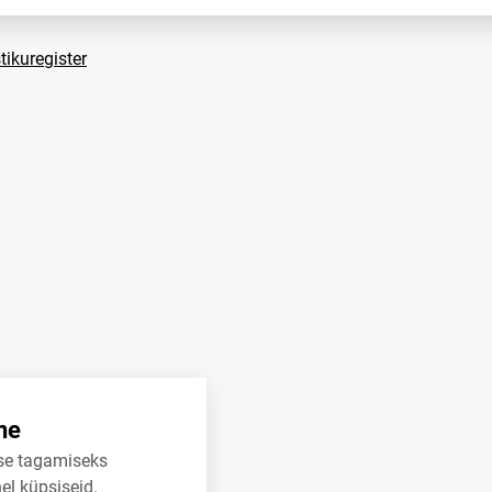
tikuregister
ne
se tagamiseks
el küpsiseid.