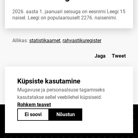
2026. aasta 1. jaanuari seisuga on eesnimi Leegi 15
naisel. Leegi on populaarsuselt 2276. naisenimi.
Allikas:
statistikaamet
,
rahvastikuregister
Jaga
Tweet
Küpsiste kasutamine
Mugavuse ja personaalsuse tagamiseks
kasutatakse sellel veebilehel küpsiseid.
Rohkem teavet
Ei soovi
Nõustun
Kontaktid
+372 625 9300
stat@stat.ee
Küpsiste sätted