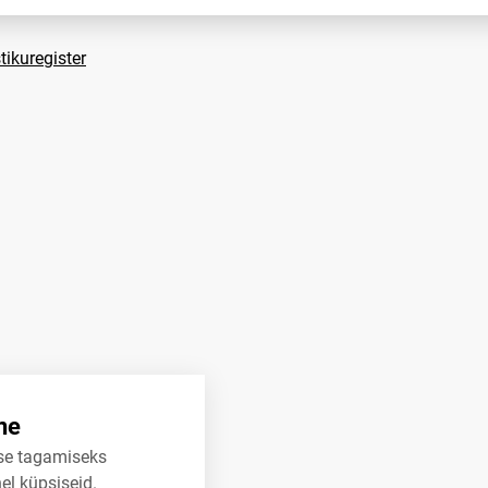
tikuregister
ne
se tagamiseks
el küpsiseid.