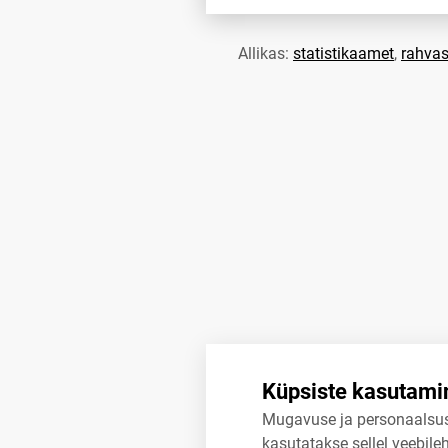
Allikas:
statistikaamet
,
rahvas
Küpsiste kasutami
Mugavuse ja personaalsu
kasutatakse sellel veebileh