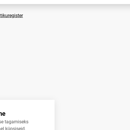
tikuregister
ne
se tagamiseks
el küpsiseid.