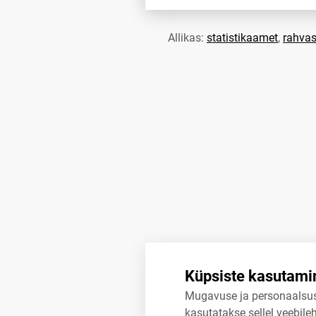
Allikas:
statistikaamet
,
rahvas
Küpsiste kasutami
Mugavuse ja personaalsu
kasutatakse sellel veebileh