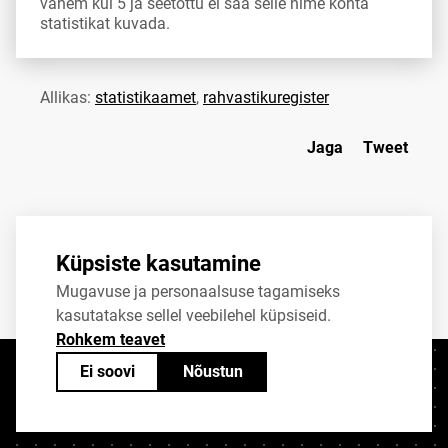
vähem kui 5 ja seetõttu ei saa selle nime kohta
statistikat kuvada.
Allikas:
statistikaamet
,
rahvastikuregister
Jaga
Tweet
Küpsiste kasutamine
Mugavuse ja personaalsuse tagamiseks
kasutatakse sellel veebilehel küpsiseid.
Rohkem teavet
Ei soovi
Nõustun
Kontaktid
+372 625 9300
stat@stat.ee
Küpsiste sätted