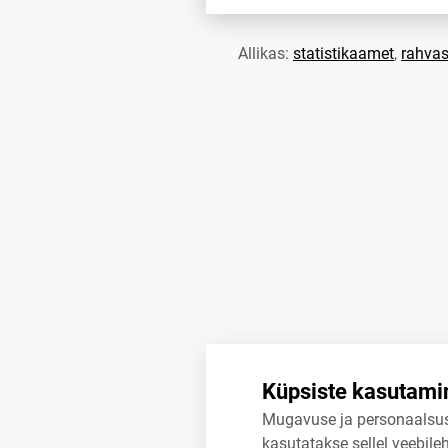
Allikas:
statistikaamet
,
rahvas
Küpsiste kasutami
Mugavuse ja personaalsu
kasutatakse sellel veebileh