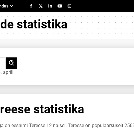
e statistika
aprill.
eese statistika
ga on eesnimi Tereese 12 naisel. Tereese on populaarsuselt 2563