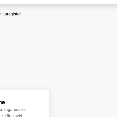
tikuregister
ne
se tagamiseks
el küpsiseid.