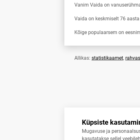
Vanim Vaida on vanuserühma
Vaida on keskmiselt 76 aast
Kõige populaarsem on eesnimi
Allikas:
statistikaamet
,
rahvas
Küpsiste kasutami
Mugavuse ja personaalsu
kasutatakse sellel veebileh