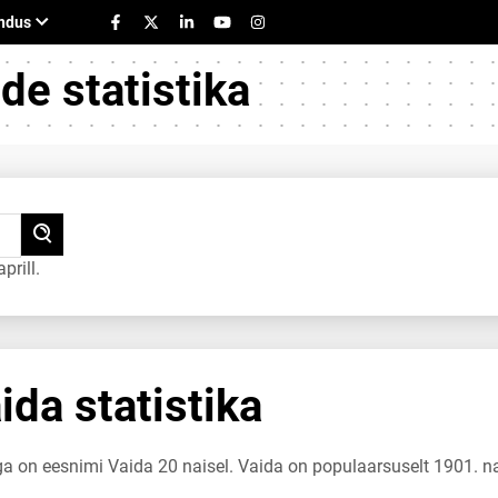
e statistika
rill.
da statistika
ga on eesnimi Vaida 20 naisel. Vaida on populaarsuselt 1901. n