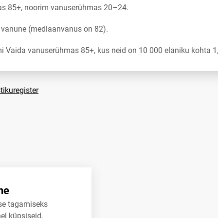
s 85+, noorim vanuserühmas 20–24.
a vanune (mediaanvanus on 82).
 Vaida vanuserühmas 85+, kus neid on 10 000 elaniku kohta 1
tikuregister
ne
se tagamiseks
el küpsiseid.