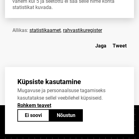
vähem kui 5 ja seetõttu ei saa selle nime kohta
statistikat kuvada.
Allikas:
statistikaamet
,
rahvastikuregister
Jaga
Tweet
Küpsiste kasutamine
Mugavuse ja personaalsuse tagamiseks
kasutatakse sellel veebilehel küpsiseid.
Rohkem teavet
Ei soovi
Nõustun
Kontaktid
+372 625 9300
stat@stat.ee
Küpsiste sätted