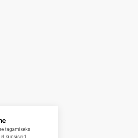
ne
se tagamiseks
el küpsiseid.