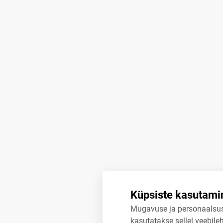
Küpsiste kasutami
Mugavuse ja personaalsu
kasutatakse sellel veebileh