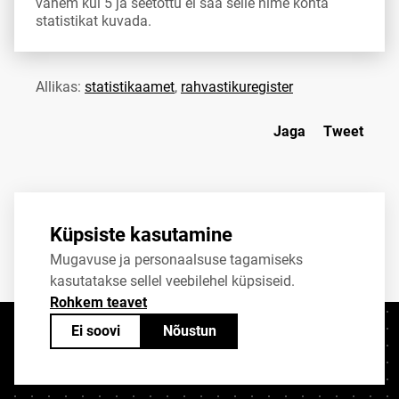
vähem kui 5 ja seetõttu ei saa selle nime kohta
statistikat kuvada.
Allikas:
statistikaamet
,
rahvastikuregister
Jaga
Tweet
Küpsiste kasutamine
Mugavuse ja personaalsuse tagamiseks
kasutatakse sellel veebilehel küpsiseid.
Rohkem teavet
Ei soovi
Nõustun
Kontaktid
+372 625 9300
stat@stat.ee
Küpsiste sätted