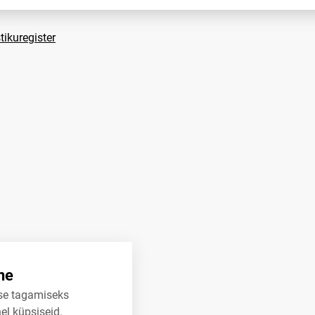
tikuregister
ne
se tagamiseks
el küpsiseid.