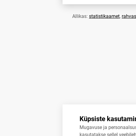
Allikas:
statistikaamet
,
rahvas
Küpsiste kasutami
Mugavuse ja personaalsu
kasutatakse sellel veebileh