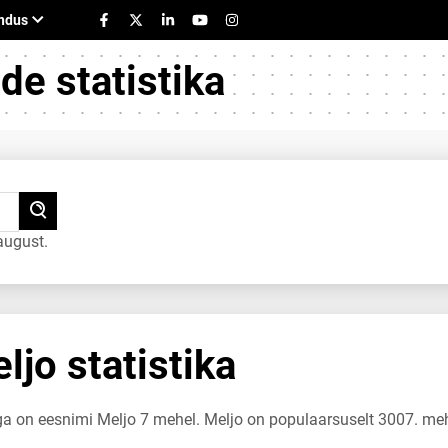
e statistika
august.
jo statistika
uga on eesnimi Meljo 7 mehel. Meljo on populaarsuselt 3007. me