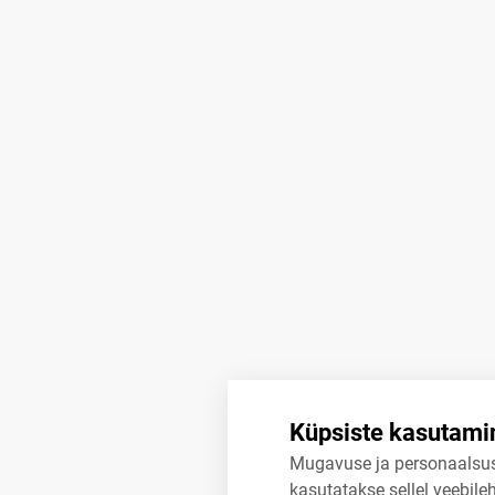
Küpsiste kasutami
Mugavuse ja personaalsu
kasutatakse sellel veebileh