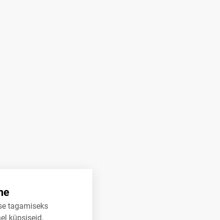
ne
se tagamiseks
el küpsiseid.