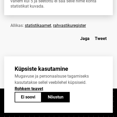
vähem kui 5 ja seetõttu ei saa selle nime kohta
statistikat kuvada.
Allikas:
statistikaamet
,
rahvastikuregister
Jaga
Tweet
Küpsiste kasutamine
Mugavuse ja personaalsuse tagamiseks
kasutatakse sellel veebilehel küpsiseid.
Rohkem teavet
Ei soovi
Nõustun
Kontaktid
+372 625 9300
stat@stat.ee
Küpsiste sätted