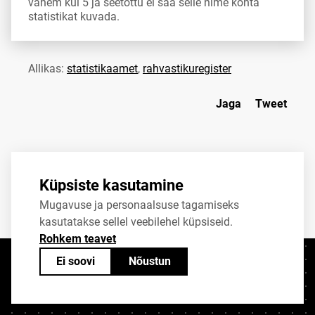
vähem kui 5 ja seetõttu ei saa selle nime kohta
statistikat kuvada.
Allikas:
statistikaamet
,
rahvastikuregister
Jaga
Tweet
Küpsiste kasutamine
Mugavuse ja personaalsuse tagamiseks
kasutatakse sellel veebilehel küpsiseid.
Rohkem teavet
Ei soovi
Nõustun
Kontaktid
+372 625 9300
stat@stat.ee
Küpsiste sätted