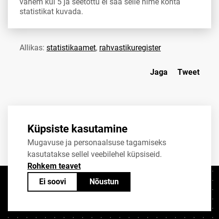
vähem kui 5 ja seetõttu ei saa selle nime kohta
statistikat kuvada.
Allikas:
statistikaamet
,
rahvastikuregister
Jaga
Tweet
Küpsiste kasutamine
Mugavuse ja personaalsuse tagamiseks
kasutatakse sellel veebilehel küpsiseid.
Rohkem teavet
Ei soovi
Nõustun
Kontaktid
+372 625 9300
stat@stat.ee
Küpsiste sätted