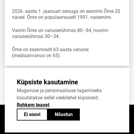
2026. aasta 1. jaanuari seisuga on eesnimi Õrne 20
naisel. Õrne on populaarsuselt 1901. naisenimi.
Vanim Õrne on vanuserühmas 80–84, noorim
vanuserühmas 30–34.
Õrne on keskmiselt 63 aasta vanune
(mediaanvanus on 65).
Allikas:
statistikaamet
,
rahvastikuregister
Küpsiste kasutamine
Mugavuse ja personaalsuse tagamiseks
Jaga
Tweet
kasutatakse sellel veebilehel küpsiseid.
Rohkem teavet
Ei soovi
Nõustun
Kontaktid
+372 625 9300
stat@stat.ee
Küpsiste sätted