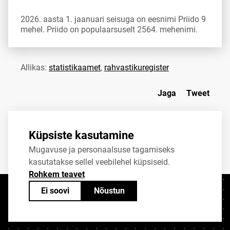
2026. aasta 1. jaanuari seisuga on eesnimi Priido 9
mehel. Priido on populaarsuselt 2564. mehenimi.
Allikas:
statistikaamet
,
rahvastikuregister
Jaga
Tweet
Küpsiste kasutamine
Mugavuse ja personaalsuse tagamiseks
kasutatakse sellel veebilehel küpsiseid.
Rohkem teavet
Ei soovi
Nõustun
Kontaktid
+372 625 9300
stat@stat.ee
Küpsiste sätted