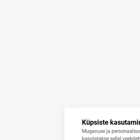
Küpsiste kasutami
Mugavuse ja personaalsu
kasutatakse sellel veebileh