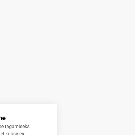
ne
se tagamiseks
el küpsiseid.