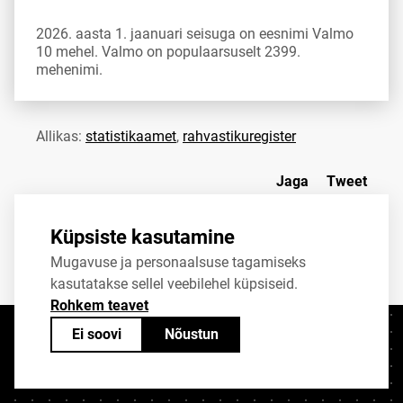
2026. aasta 1. jaanuari seisuga on eesnimi Valmo
10 mehel. Valmo on populaarsuselt 2399.
mehenimi.
Allikas:
statistikaamet
,
rahvastikuregister
Jaga
Tweet
Küpsiste kasutamine
Mugavuse ja personaalsuse tagamiseks
kasutatakse sellel veebilehel küpsiseid.
Rohkem teavet
Ei soovi
Nõustun
Kontaktid
+372 625 9300
stat@stat.ee
Küpsiste sätted