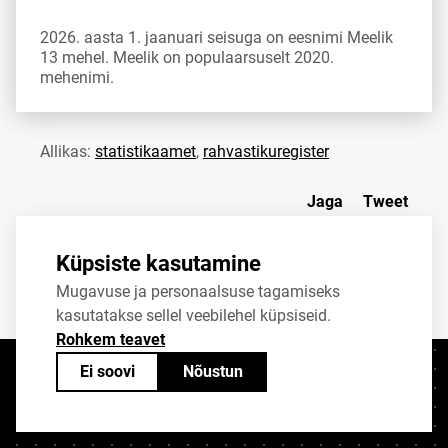
2026. aasta 1. jaanuari seisuga on eesnimi Meelik
13 mehel. Meelik on populaarsuselt 2020.
mehenimi.
Allikas:
statistikaamet
,
rahvastikuregister
Jaga
Tweet
Küpsiste kasutamine
Mugavuse ja personaalsuse tagamiseks
kasutatakse sellel veebilehel küpsiseid.
Rohkem teavet
Ei soovi
Nõustun
Kontaktid
+372 625 9300
stat@stat.ee
Küpsiste sätted