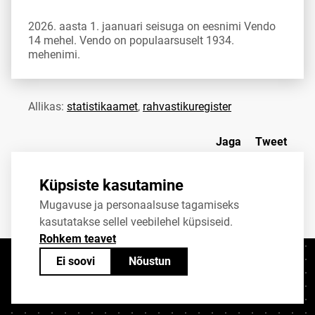
2026. aasta 1. jaanuari seisuga on eesnimi Vendo
14 mehel. Vendo on populaarsuselt 1934.
mehenimi.
Allikas:
statistikaamet
,
rahvastikuregister
Jaga
Tweet
Küpsiste kasutamine
Mugavuse ja personaalsuse tagamiseks
kasutatakse sellel veebilehel küpsiseid.
Rohkem teavet
Ei soovi
Nõustun
Kontaktid
+372 625 9300
stat@stat.ee
Küpsiste sätted