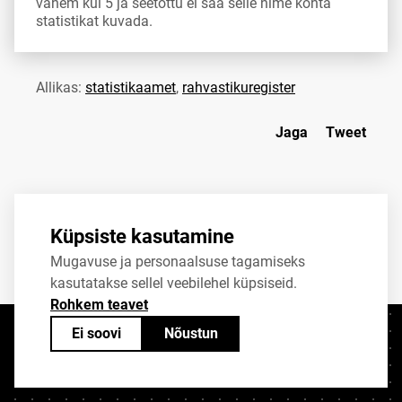
vähem kui 5 ja seetõttu ei saa selle nime kohta
statistikat kuvada.
Allikas:
statistikaamet
,
rahvastikuregister
Jaga
Tweet
Küpsiste kasutamine
Mugavuse ja personaalsuse tagamiseks
kasutatakse sellel veebilehel küpsiseid.
Rohkem teavet
Ei soovi
Nõustun
Kontaktid
+372 625 9300
stat@stat.ee
Küpsiste sätted