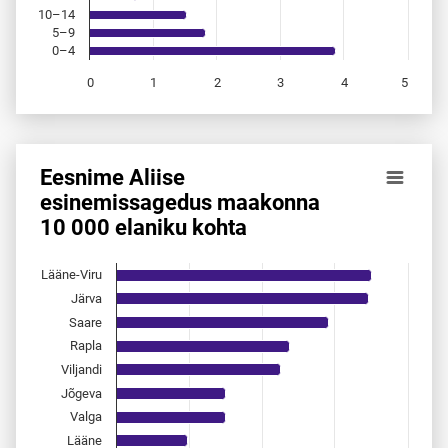
10–14
5–9
0–4
0
1
2
3
4
5
End of interactive chart.
Eesnime Aliise
Eesnime Aliise esinemis­sagedus maakonna 10 000 elaniku
esinemis­sagedus maakonna
10 000 elaniku kohta
Bar chart with 15 bars.
Allikas: statistikaamet, rahvastikuregister
The chart has 1 X axis displaying categories.
Lääne-Viru
The chart has 1 Y axis displaying values. Data ranges from 
Järva
Saare
Rapla
Viljandi
Jõgeva
Valga
Lääne