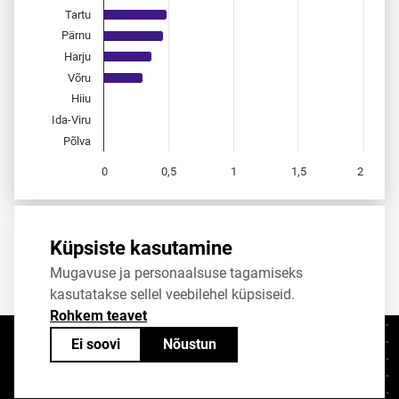
Tartu
Pärnu
Harju
Võru
Hiiu
Ida-Viru
Põlva
0
0,5
1
1,5
2
End of interactive chart.
Allikas:
statistikaamet
,
rahvastikuregister
Küpsiste kasutamine
Mugavuse ja personaalsuse tagamiseks
Jaga
Tweet
kasutatakse sellel veebilehel küpsiseid.
Rohkem teavet
Ei soovi
Nõustun
Kontaktid
+372 625 9300
stat@stat.ee
Küpsiste sätted