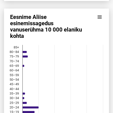
Eesnime Aliise
Eesnime Aliise esinemis­sagedus vanuserühma 10 000 elan
esinemis­sagedus
vanuserühma 10 000 elaniku
Bar chart with 18 bars.
kohta
Allikas: statistikaamet, rahvastikuregister
The chart has 1 X axis displaying categories.
The chart has 1 Y axis displaying values. Data ranges from 
85+
80–84
75–79
70–74
65–69
60–64
55–59
50–54
45–49
40–44
35–39
30–34
25–29
20–24
15–19