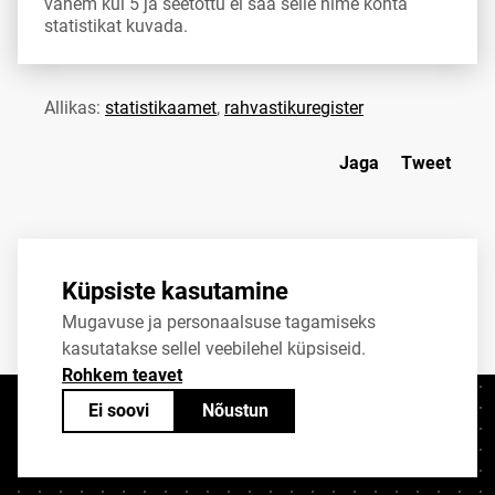
vähem kui 5 ja seetõttu ei saa selle nime kohta
statistikat kuvada.
Allikas:
statistikaamet
,
rahvastikuregister
Jaga
Tweet
Küpsiste kasutamine
Mugavuse ja personaalsuse tagamiseks
kasutatakse sellel veebilehel küpsiseid.
Rohkem teavet
Ei soovi
Nõustun
Kontaktid
+372 625 9300
stat@stat.ee
Küpsiste sätted