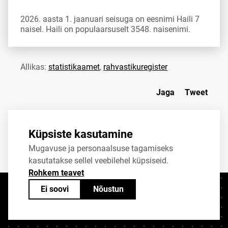
2026. aasta 1. jaanuari seisuga on eesnimi Haili 7
naisel. Haili on populaarsuselt 3548. naisenimi.
Allikas:
statistikaamet
,
rahvastikuregister
Jaga
Tweet
Küpsiste kasutamine
Mugavuse ja personaalsuse tagamiseks
kasutatakse sellel veebilehel küpsiseid.
Rohkem teavet
Ei soovi
Nõustun
Kontaktid
+372 625 9300
stat@stat.ee
Küpsiste sätted