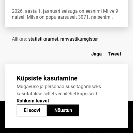
2026. aasta 1. jaanuari seisuga on eesnimi Milve 9
naisel. Milve on populaarsuselt 3071. naisenimi.
Allikas:
statistikaamet
,
rahvastikuregister
Jaga
Tweet
Küpsiste kasutamine
Mugavuse ja personaalsuse tagamiseks
kasutatakse sellel veebilehel küpsiseid.
Rohkem teavet
Ei soovi
Nõustun
Kontaktid
+372 625 9300
stat@stat.ee
Küpsiste sätted