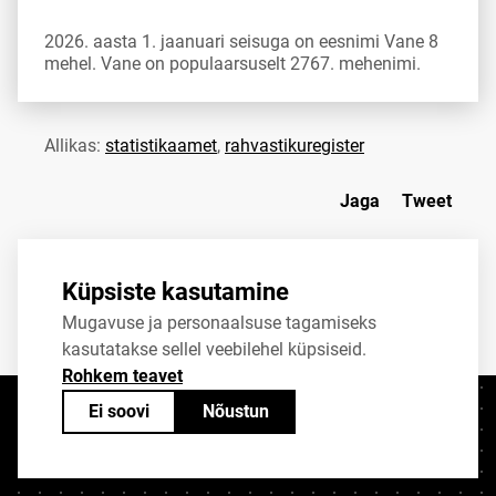
2026. aasta 1. jaanuari seisuga on eesnimi Vane 8
mehel. Vane on populaarsuselt 2767. mehenimi.
Allikas:
statistikaamet
,
rahvastikuregister
Jaga
Tweet
Küpsiste kasutamine
Mugavuse ja personaalsuse tagamiseks
kasutatakse sellel veebilehel küpsiseid.
Rohkem teavet
Ei soovi
Nõustun
Kontaktid
+372 625 9300
stat@stat.ee
Küpsiste sätted