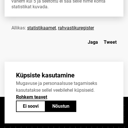
vähem kui 5 ja seetõttu ei saa selle nime kohta
statistikat kuvada.
Allikas:
statistikaamet
,
rahvastikuregister
Jaga
Tweet
Küpsiste kasutamine
Mugavuse ja personaalsuse tagamiseks
kasutatakse sellel veebilehel küpsiseid.
Rohkem teavet
Ei soovi
Nõustun
Kontaktid
+372 625 9300
stat@stat.ee
Küpsiste sätted