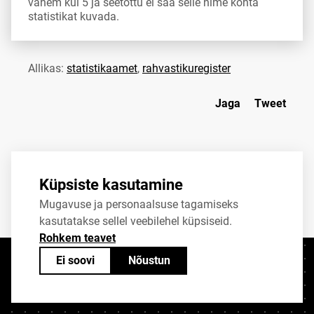
vähem kui 5 ja seetõttu ei saa selle nime kohta
statistikat kuvada.
Allikas:
statistikaamet
,
rahvastikuregister
Jaga
Tweet
Küpsiste kasutamine
Mugavuse ja personaalsuse tagamiseks
kasutatakse sellel veebilehel küpsiseid.
Rohkem teavet
Ei soovi
Nõustun
Kontaktid
+372 625 9300
stat@stat.ee
Küpsiste sätted