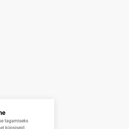
ne
se tagamiseks
el küpsiseid.