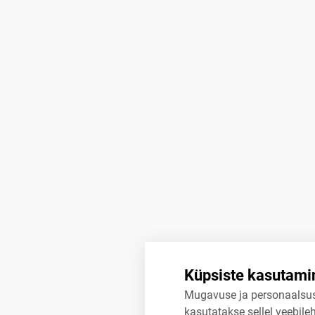
Küpsiste kasutami
Mugavuse ja personaalsu
kasutatakse sellel veebileh