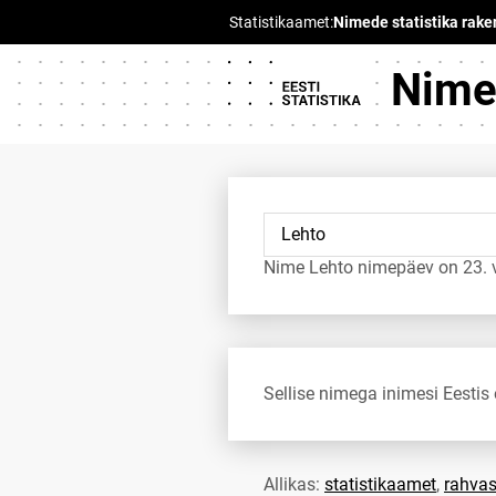
Nimed
Nime Lehto nimepäev on 23. v
Sellise nimega inimesi Eestis 
Allikas:
statistikaamet
,
rahvas