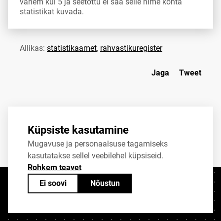
vähem kui 5 ja seetõttu ei saa selle nime kohta
statistikat kuvada.
Allikas:
statistikaamet
,
rahvastikuregister
Jaga
Tweet
Küpsiste kasutamine
Mugavuse ja personaalsuse tagamiseks
kasutatakse sellel veebilehel küpsiseid.
Rohkem teavet
Ei soovi
Nõustun
Kontaktid
+372 625 9300
stat@stat.ee
Küpsiste sätted