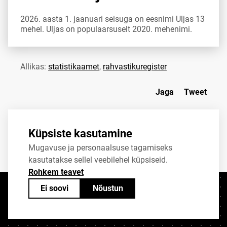
2026. aasta 1. jaanuari seisuga on eesnimi Uljas 13
mehel. Uljas on populaarsuselt 2020. mehenimi.
Allikas:
statistikaamet
,
rahvastikuregister
Jaga
Tweet
Küpsiste kasutamine
Mugavuse ja personaalsuse tagamiseks
kasutatakse sellel veebilehel küpsiseid.
Rohkem teavet
Ei soovi
Nõustun
Kontaktid
+372 625 9300
stat@stat.ee
Küpsiste sätted