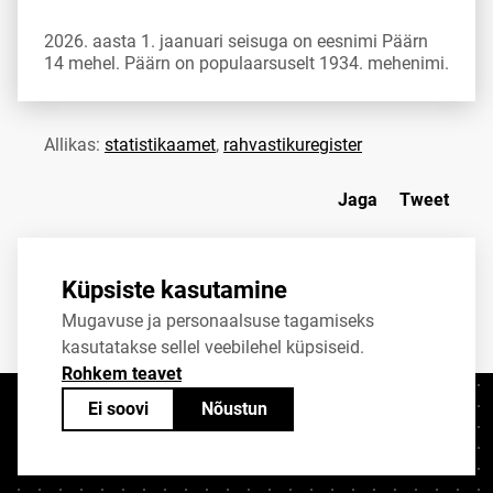
2026. aasta 1. jaanuari seisuga on eesnimi Päärn
14 mehel. Päärn on populaarsuselt 1934. mehenimi.
Allikas:
statistikaamet
,
rahvastikuregister
Jaga
Tweet
Küpsiste kasutamine
Mugavuse ja personaalsuse tagamiseks
kasutatakse sellel veebilehel küpsiseid.
Rohkem teavet
Ei soovi
Nõustun
Kontaktid
+372 625 9300
stat@stat.ee
Küpsiste sätted