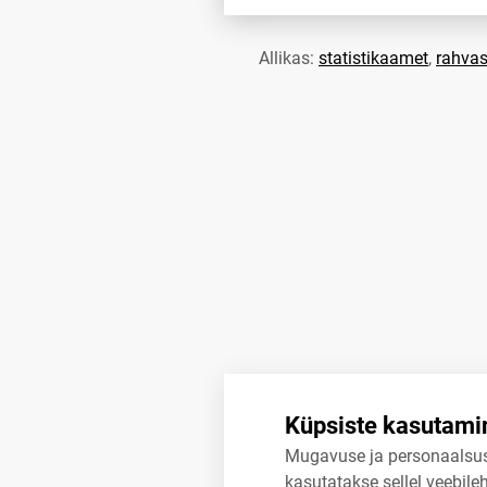
Allikas:
statistikaamet
,
rahvas
Küpsiste kasutami
Mugavuse ja personaalsu
kasutatakse sellel veebileh