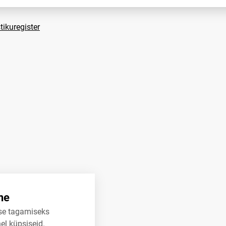
tikuregister
ne
se tagamiseks
el küpsiseid.